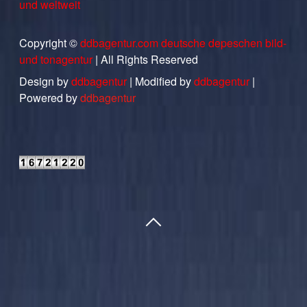
und weltweit
Copyright ©
ddbagentur.com deutsche depeschen bild-
und tonagentur
| All Rights Reserved
Design by
ddbagentur
| Modified by
ddbagentur
|
Powered by
ddbagentur