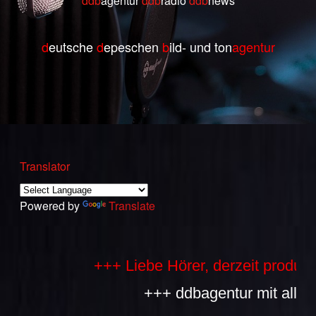
ddb
agentur
ddb
radio
ddb
ne
ws
d
eutsche
d
epeschen
b
ild- und ton
agentur
Translator
Powered by
Translate
+++ Liebe Hörer, derzeit produzieren
+++ ddbagentur mit allen Bes