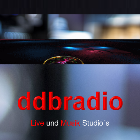
Live
und
Musik
Studio´s