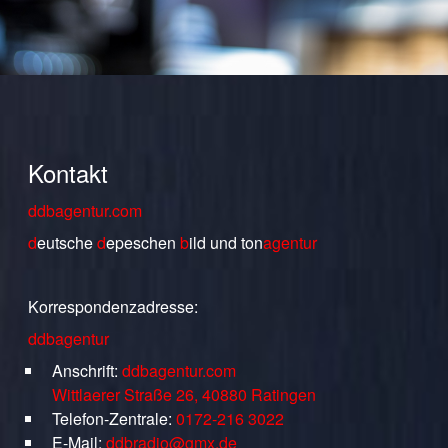
Kontakt
ddbagentur.com
d
eutsche
d
epeschen
b
ild
und
ton
agentur
Korrespondenzadresse:
ddbagentur
Anschrift:
ddbagentur.com
Wittlaerer Straße 26, 40880 Ratingen
Telefon-Zentrale:
0172-216 3022
E-Mail:
ddbradio@gmx.de