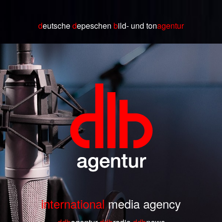
d
eutsche
d
epeschen
b
ild
- und ton
agentur
international
media agency