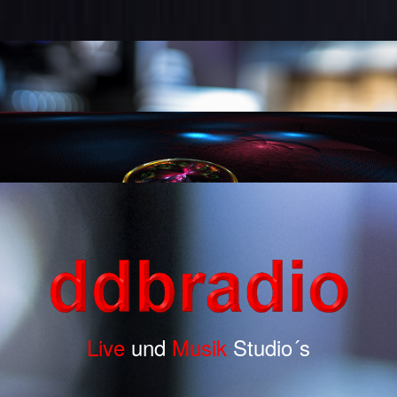
Live
und
Musik
Studio´s