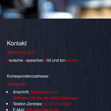
Kontakt
ddbagentur.com
d
eutsche
d
epeschen
b
ild
und
ton
agentur
Korrespondenzadresse:
ddbagentur
Anschrift:
ddbagentur.com
Wittlaerer Straße 26, 40880 Ratingen
Telefon-Zentrale:
0172-216 3022
E-Mail:
ddbradio@gmx.de