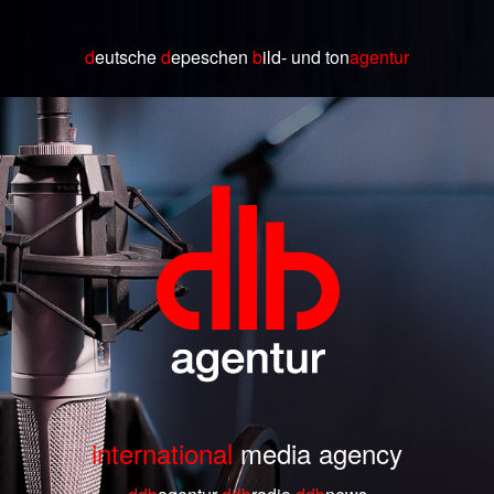
d
eutsche
d
epeschen
b
ild
- und ton
agentur
international
media agency