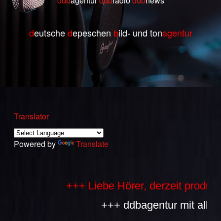
ddb
agentur
ddb
radio
ddb
ne
ws
d
eutsche
d
epeschen
b
ild- und ton
agentur
Translator
Powered by
Translate
+++ Liebe Hörer, derzeit produziere
+++ ddbagentur mit allen Bes