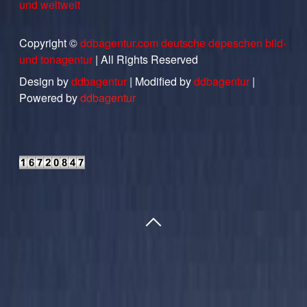
und weltweit
Copyright ©
ddbagentur.com deutsche depeschen bild-
und tonagentur
| All Rights Reserved
Design by
ddbagentur
| Modified by
ddbagentur
|
Powered by
ddbagentur