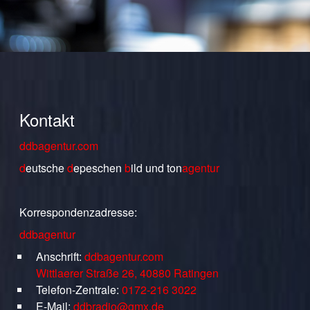
Kontakt
ddbagentur.com
d
eutsche
d
epeschen
b
ild
und
ton
agentur
Korrespondenzadresse:
ddbagentur
Anschrift:
ddbagentur.com
Wittlaerer Straße 26, 40880 Ratingen
Telefon-Zentrale:
0172-216 3022
E-Mail:
ddbradio@gmx.de