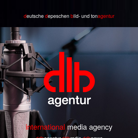
d
eutsche
d
epeschen
b
ild
- und ton
agentur
international
media agency