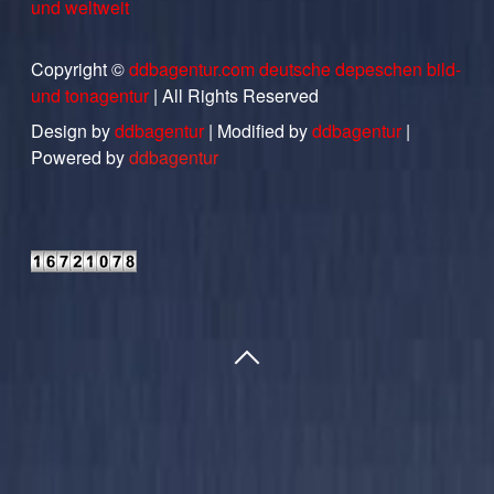
und weltweit
Copyright ©
ddbagentur.com deutsche depeschen bild-
und tonagentur
| All Rights Reserved
Design by
ddbagentur
| Modified by
ddbagentur
|
Powered by
ddbagentur