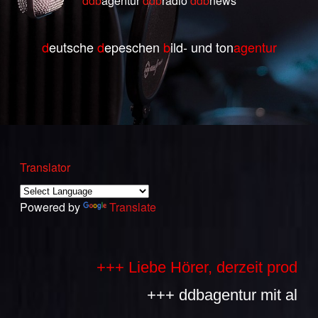
ddb
agentur
ddb
radio
ddb
ne
ws
d
eutsche
d
epeschen
b
ild- und ton
agentur
Translator
Powered by
Translate
+++ Liebe Hörer, derzeit produziere
+++ ddbagentur mit allen Bes