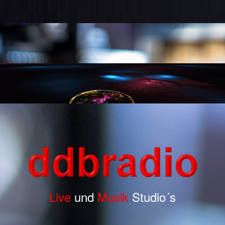
Live
und
Musik
Studio´s