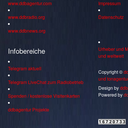
www.ddbagentur.com
Impressum
www.ddbradio.org
Datenschutz
www.ddbnews.org
Infobereiche
Urheber und M
und weltweit
Telegram aktuell
Copyright ©
d
und tonagentu
Telegram LiveChat zum Radiobetrieb
Design by
ddb
Powered by
d
Spenden / kostenlose Visitenkarten
ddbagentur Projekte