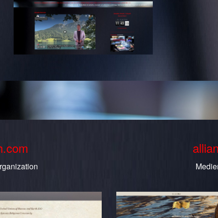
th.com
allia
rganization
Medie