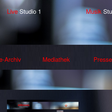
Live
Studio 1
Musik
Stu
e-Archiv
Mediathek
Presse