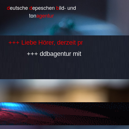
d
eutsche
d
epeschen
b
ild- und
ton
agentur
Liebe Hörer, derzeit produzieren wir selbst k
+++ ddbagentur mit allen Bestandteilen is