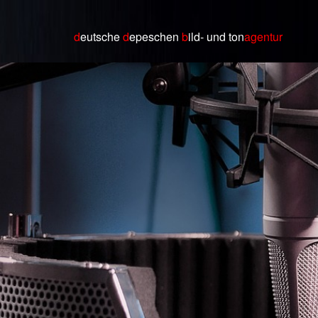
d
eutsche
d
epeschen
b
ild
- und ton
agentur