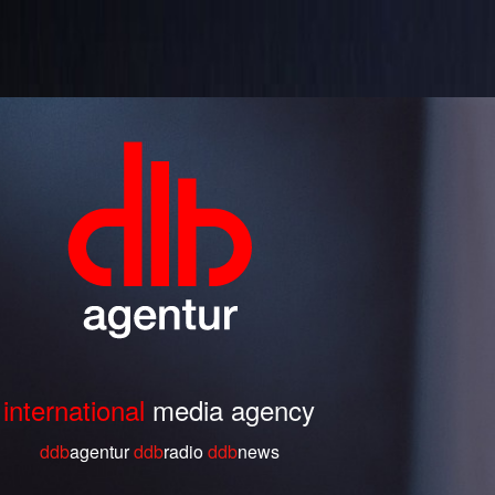
international
media agency
ddb
agentur
ddb
radio
ddb
ne
ws