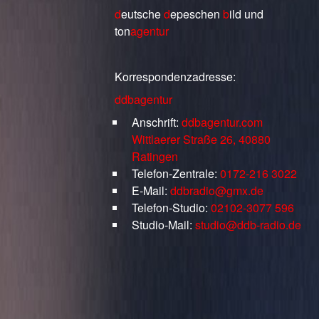
d
eutsche
d
epeschen
b
ild
und
ton
agentur
Korrespondenzadresse:
ddbagentur
Anschrift:
ddbagentur.com
Wittlaerer Straße 26, 40880
Ratingen
Telefon-Zentrale:
0172-216 3022
E-Mail:
ddbradio@gmx.de
Telefon-Studio:
02102-3077 596
Studio-Mail:
studio@ddb-radio.de