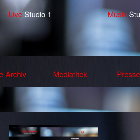
Live
Studio 1
Musik
Stu
e-Archiv
Mediathek
Presse