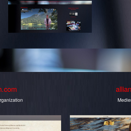
th.com
allia
rganization
Medie