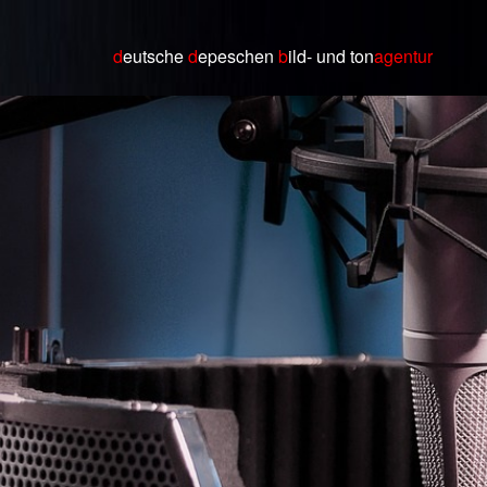
d
eutsche
d
epeschen
b
ild
- und ton
agentur