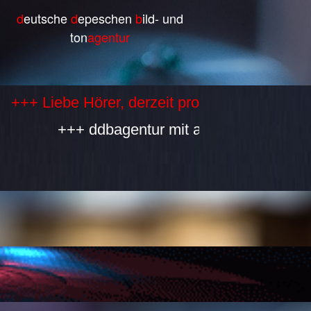
d
eutsche
d
epeschen
b
ild- und
ton
agentur
ebe Hörer, derzeit produzieren wir selbst ke
+++ ddbagentur mit allen Bestandteilen ist