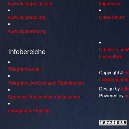
www.ddbagentur.com
Impressum
www.ddbradio.org
Datenschutz
www.ddbnews.org
Infobereiche
Urheber und M
und weltweit
Telegram aktuell
Copyright ©
d
und tonagentu
Telegram LiveChat zum Radiobetrieb
Design by
ddb
Powered by
d
Spenden / kostenlose Visitenkarten
ddbagentur Projekte