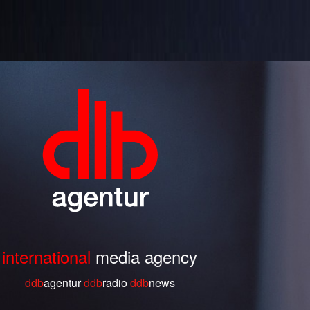
international
media agency
ddb
agentur
ddb
radio
ddb
ne
ws