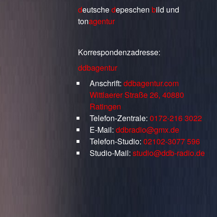
d
eutsche
d
epeschen
b
ild
und
ton
agentur
Korrespondenzadresse:
ddbagentur
Anschrift:
ddbagentur.com
Wittlaerer Straße 26, 40880
Ratingen
Telefon-Zentrale:
0172-216 3022
E-Mail:
ddbradio@gmx.de
Telefon-Studio:
02102-3077 596
Studio-Mail:
studio@ddb-radio.de