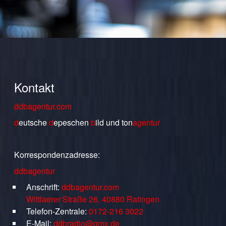
Kontakt
ddbagentur.com
d
eutsche
d
epeschen
b
ild
und
ton
agentur
Korrespondenzadresse:
ddbagentur
Anschrift:
ddbagentur.com
Wittlaerer Straße 26, 40880 Ratingen
Telefon-Zentrale:
0172-216 3022
E-Mail:
ddbradio@gmx.de