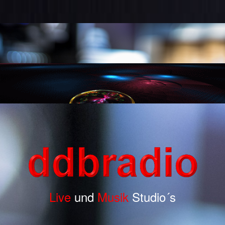
Live
und
Musik
Studio´s