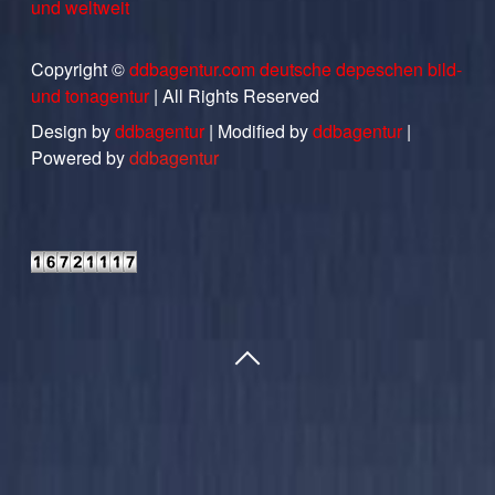
und weltweit
Copyright ©
ddbagentur.com deutsche depeschen bild-
und tonagentur
| All Rights Reserved
Design by
ddbagentur
| Modified by
ddbagentur
|
Powered by
ddbagentur