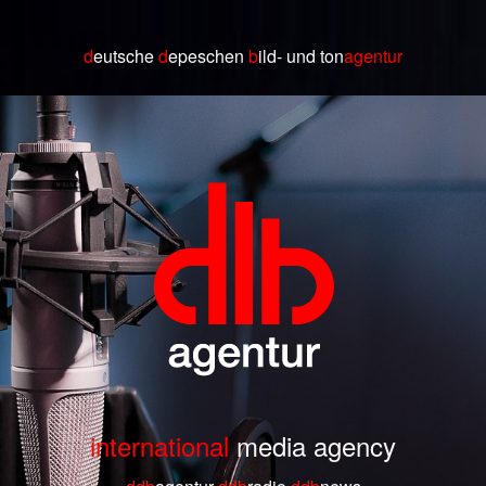
d
eutsche
d
epeschen
b
ild
- und ton
agentur
international
media agency