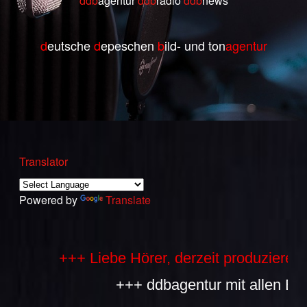
ddb
agentur
ddb
radio
ddb
ne
ws
d
eutsche
d
epeschen
b
ild- und ton
agentur
Translator
Powered by
Translate
+++ Liebe Hörer, derzeit produzieren wir
+++ ddbagentur mit allen Bestan