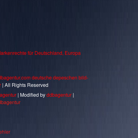
arkenrechte für Deutschland, Europa
dbagentur.com deutsche depeschen bild-
r
| All Rights Reserved
agentur
| Modified by
ddbagentur
|
dbagentur