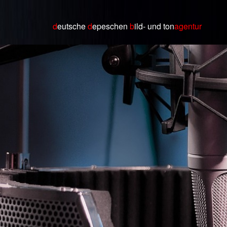
d
eutsche
d
epeschen
b
ild
- und ton
agentur