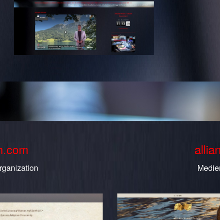
th.com
allia
rganization
Medie