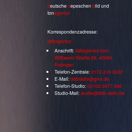
d
eutsche
d
epeschen
b
ild
und
ton
agentur
Korrespondenzadresse:
ddbagentur
Anschrift:
ddbagentur.com
Wittlaerer Straße 26, 40880
Ratingen
Telefon-Zentrale:
0172-216 3022
E-Mail:
ddbradio@gmx.de
Telefon-Studio:
02102-3077 596
Studio-Mail:
studio@ddb-radio.de