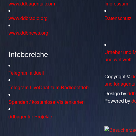
www.ddbagentur.com
Impressum
www.ddbradio.org
Datenschutz
www.ddbnews.org
Infobereiche
Urheber und M
und weltweit
Telegram aktuell
Copyright ©
d
und tonagentu
Telegram LiveChat zum Radiobetrieb
Design by
ddb
Powered by
d
Spenden / kostenlose Visitenkarten
ddbagentur Projekte