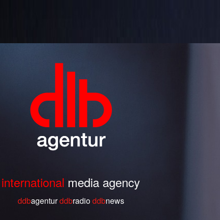
international
media agency
ddb
agentur
ddb
radio
ddb
ne
ws