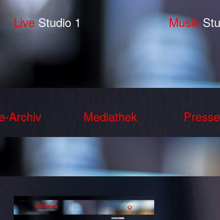
Live
Studio 1
Musik
Stu
e-Archiv
Mediathek
Presse