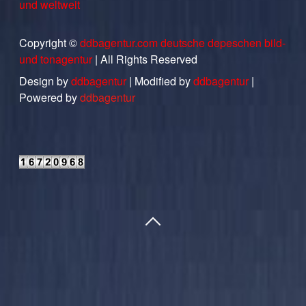
und weltweit
Copyright ©
ddbagentur.com deutsche depeschen bild-
und tonagentur
| All Rights Reserved
Design by
ddbagentur
| Modified by
ddbagentur
|
Powered by
ddbagentur