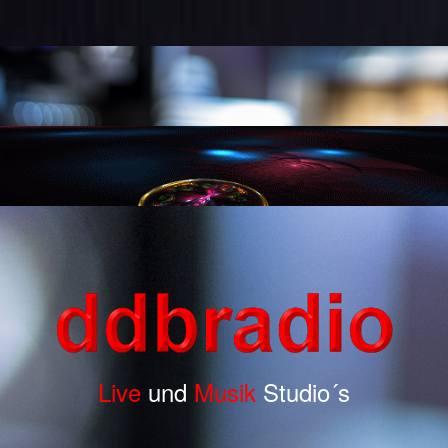
Live
und
Musik
Studio´s