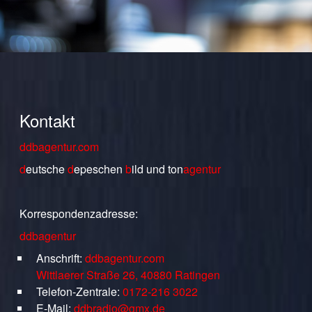
Kontakt
ddbagentur.com
d
eutsche
d
epeschen
b
ild
und
ton
agentur
Korrespondenzadresse:
ddbagentur
Anschrift:
ddbagentur.com
Wittlaerer Straße 26, 40880 Ratingen
Telefon-Zentrale:
0172-216 3022
E-Mail:
ddbradio@gmx.de