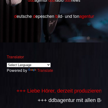
ddb
agentur
ddb
radio
ddb
ne
ws
d
eutsche
d
epeschen
b
ild- und ton
agentur
Translator
Powered by
Translate
+++ Liebe Hörer, derzeit produzieren wir s
+++ ddbagentur mit allen Bestandt