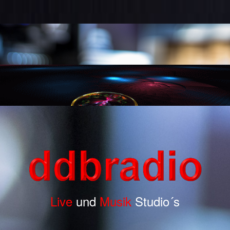
Live
und
Musik
Studio´s