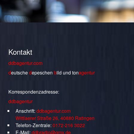
Kontakt
ddbagentur.com
d
eutsche
d
epeschen
b
ild
und
ton
agentur
Korrespondenzadresse:
ddbagentur
Anschrift:
ddbagentur.com
Wittlaerer Straße 26, 40880 Ratingen
Telefon-Zentrale:
0172-216 3022
E-Mail:
ddbradio@gmx.de