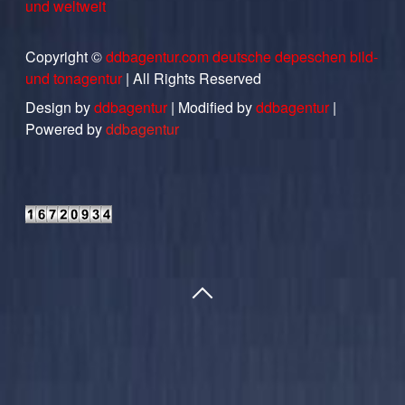
und weltweit
Copyright ©
ddbagentur.com deutsche depeschen bild-
und tonagentur
| All Rights Reserved
Design by
ddbagentur
| Modified by
ddbagentur
|
Powered by
ddbagentur