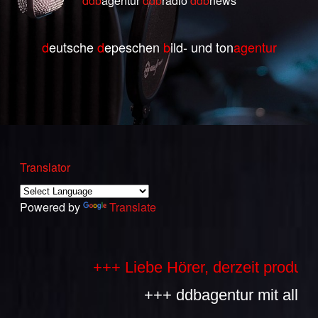
ddb
agentur
ddb
radio
ddb
ne
ws
d
eutsche
d
epeschen
b
ild- und ton
agentur
Translator
Powered by
Translate
+++ Liebe Hörer, derzeit produzieren
+++ ddbagentur mit allen Bes