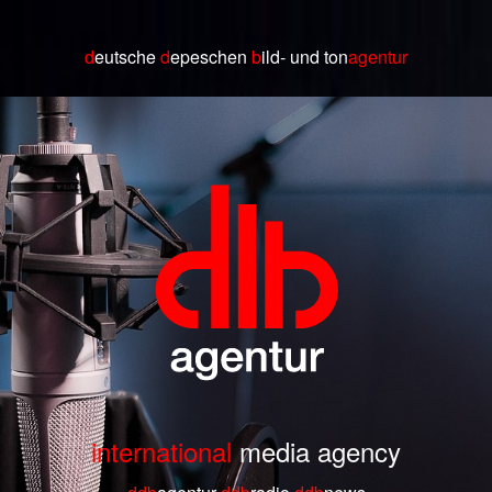
d
eutsche
d
epeschen
b
ild
- und ton
agentur
international
media agency