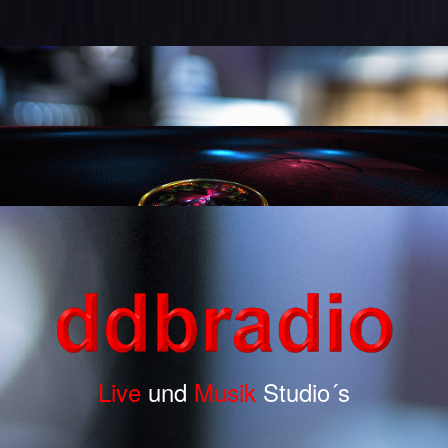
Live
und
Musik
Studio´s