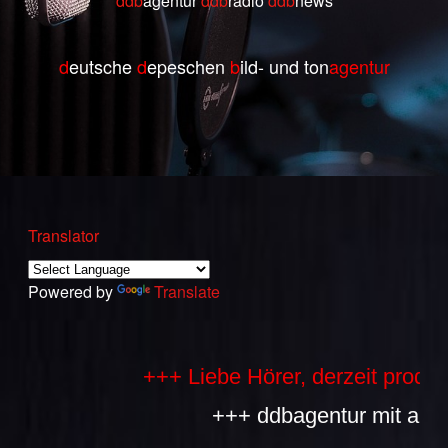
ddb
agentur
ddb
radio
ddb
ne
ws
d
eutsche
d
epeschen
b
ild- und ton
agentur
Translator
Powered by
Translate
+++ Liebe Hörer, derzeit produziere
+++ ddbagentur mit allen Be