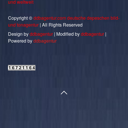
und weltweit
Copyright ©
ddbagentur.com deutsche depeschen bild-
und tonagentur
| All Rights Reserved
Design by
ddbagentur
| Modified by
ddbagentur
|
Powered by
ddbagentur