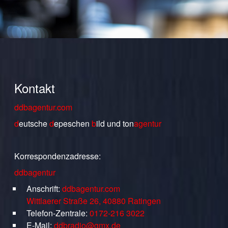
Kontakt
ddbagentur.com
d
eutsche
d
epeschen
b
ild
und
ton
agentur
Korrespondenzadresse:
ddbagentur
Anschrift:
ddbagentur.com
Wittlaerer Straße 26, 40880 Ratingen
Telefon-Zentrale:
0172-216 3022
E-Mail:
ddbradio@gmx.de