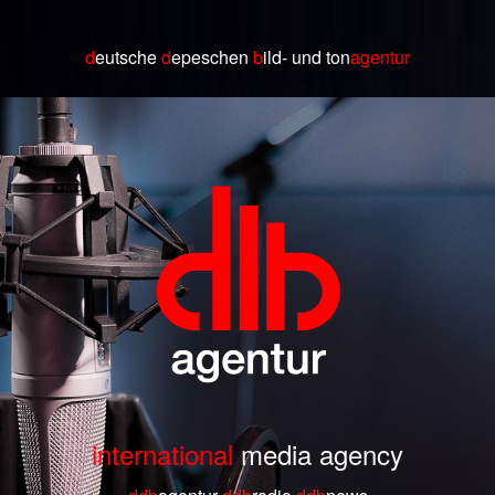
d
eutsche
d
epeschen
b
ild
- und ton
agentur
international
media agency