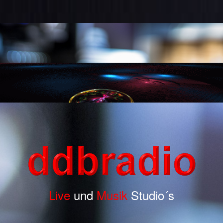
Live
und
Musik
Studio´s