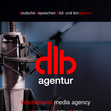
d
eutsche
d
epeschen
b
ild
- und ton
agentur
international
media agency