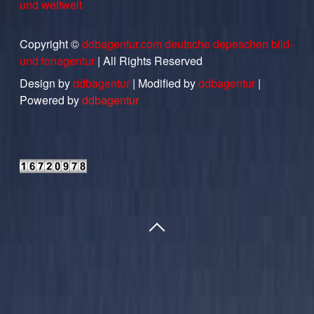
und weltweit
Copyright ©
ddbagentur.com deutsche depeschen bild-
und tonagentur
| All Rights Reserved
Design by
ddbagentur
| Modified by
ddbagentur
|
Powered by
ddbagentur