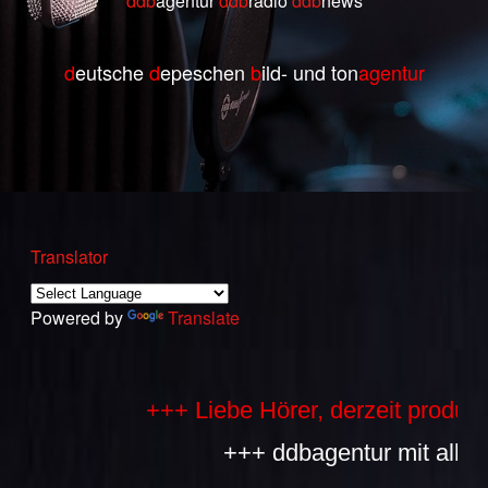
ddb
agentur
ddb
radio
ddb
ne
ws
d
eutsche
d
epeschen
b
ild- und ton
agentur
Translator
Powered by
Translate
+++ Liebe Hörer, derzeit produziere
+++ ddbagentur mit allen Bes