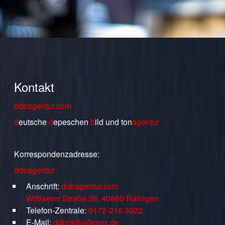
Kontakt
ddbagentur.com
d
eutsche
d
epeschen
b
ild
und
ton
agentur
Korrespondenzadresse:
ddbagentur
Anschrift:
ddbagentur.com
Wittlaerer Straße 26, 40880 Ratingen
Telefon-Zentrale:
0172-216 3022
E-Mail:
ddbradio@gmx.de