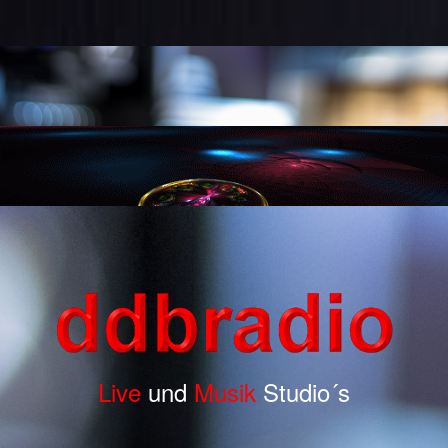
Live
und
Musik
Studio´s