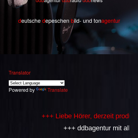
ddb
agentur
ddb
radio
ddb
ne
ws
d
eutsche
d
epeschen
b
ild- und ton
agentur
Translator
Powered by
Translate
+++ Liebe Hörer, derzeit produziere
+++ ddbagentur mit allen Bes