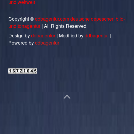
und weltweit
Copyright ©
ddbagentur.com deutsche depeschen bild-
und tonagentur
| All Rights Reserved
Design by
ddbagentur
| Modified by
ddbagentur
|
Powered by
ddbagentur