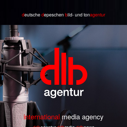
d
eutsche
d
epeschen
b
ild
- und ton
agentur
international
media agency