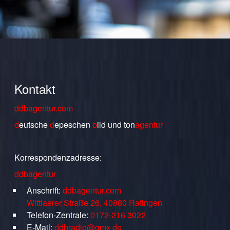
Kontakt
ddbagentur.com
d
eutsche
d
epeschen
b
ild
und
ton
agentur
Korrespondenzadresse:
ddbagentur
Anschrift:
ddbagentur.com
Wittlaerer Straße 26, 40880 Ratingen
Telefon-Zentrale:
0172-216 3022
E-Mail:
ddbradio@gmx.de