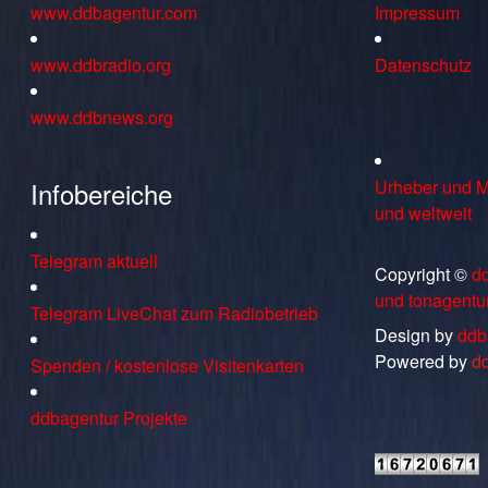
www.ddbagentur.com
Impressum
www.ddbradio.org
Datenschutz
www.ddbnews.org
Infobereiche
Urheber und M
und weltweit
Telegram aktuell
Copyright ©
d
und tonagentu
Telegram LiveChat zum Radiobetrieb
Design by
ddb
Powered by
d
Spenden / kostenlose Visitenkarten
ddbagentur Projekte