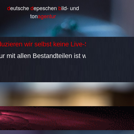
d
eutsche
d
epeschen
b
ild- und
ton
agentur
n wir selbst keine Live-Sendungen. Wir übert
allen Bestandteilen ist werbefrei, unzensiert 