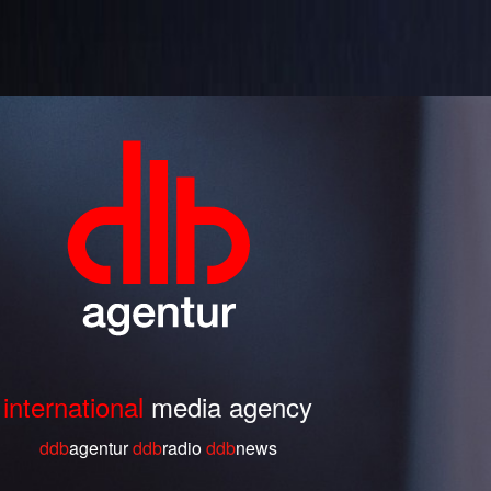
international
media agency
ddb
agentur
ddb
radio
ddb
ne
ws