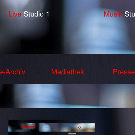
Live
Studio 1
Musik
Stu
e-Archiv
Mediathek
Presse