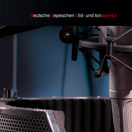
d
eutsche
d
epeschen
b
ild
- und ton
agentur