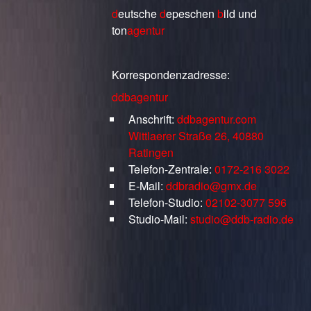
d
eutsche
d
epeschen
b
ild
und
ton
agentur
Korrespondenzadresse:
ddbagentur
Anschrift:
ddbagentur.com
Wittlaerer Straße 26, 40880
Ratingen
Telefon-Zentrale:
0172-216 3022
E-Mail:
ddbradio@gmx.de
Telefon-Studio:
02102-3077 596
Studio-Mail:
studio@ddb-radio.de