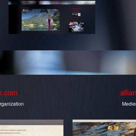
th.com
allia
rganization
Medie